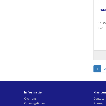
PAN
..
11,95
Excl.
1
2
Informatie
Klanten
Over ons
Contact
Openingstijden
Sitemap