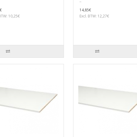
..
€
14,85€
 BTW: 10,25€
Excl. BTW: 12,27€