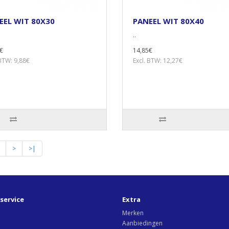
EEL WIT 80X30
PANEEL WIT 80X40
..
€
14,85€
 BTW: 9,88€
Excl. BTW: 12,27€
>
>|
service
Extra
Merken
Aanbiedingen