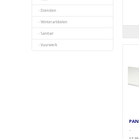
- Diensten
- Winterartikelen
- Sanitair
- Vuurwerk
PAN
..
17,35