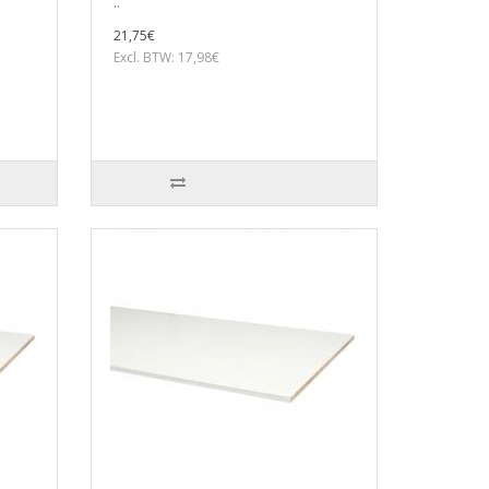
..
21,75€
Excl. BTW: 17,98€