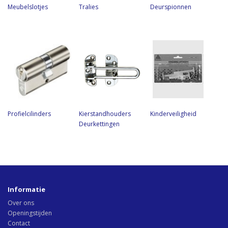
Meubelslotjes
Tralies
Deurspionnen
Profielcilinders
Kierstandhouders
Kinderveiligheid
Deurkettingen
Informatie
Over ons
Openingstijden
Contact