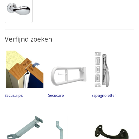
Verfijnd zoeken
Secustrips
Secucare
Espagnoletten