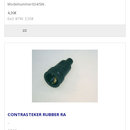
Modelnummer634/SW..
4,30€
Excl. BTW: 3,55€
CONTRASTEKER RUBBER RA
..