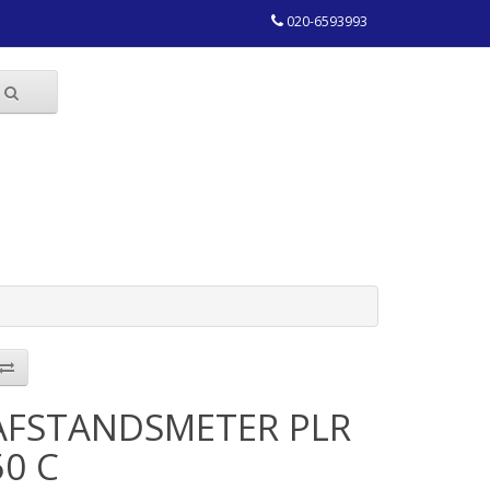
020-6593993
AFSTANDSMETER PLR
50 C