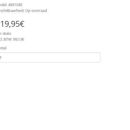
del: 4931045
schikbaarheid: Op voorraad
19,95€
r stuks
cl. BTW: 99,13€
ntal